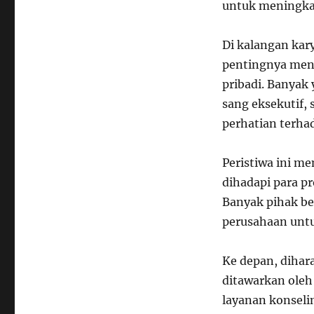
untuk meningka
Di kalangan kar
pentingnya men
pribadi. Banya
sang eksekutif, 
perhatian terha
Peristiwa ini m
dihadapi para pr
Banyak pihak ber
perusahaan unt
Ke depan, dihar
ditawarkan oleh
layanan konsel