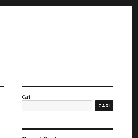
Cari
CARI