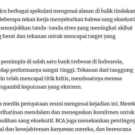
cu berbagai spekulasi mengenai alasan di balik tindaka
 Beberapa rekan kerja menyebutkan bahwa sang eksekuti
menunjukkan tanda-tanda stres yang meningkat akibat
g berat dan tekanan untuk mencapai target yang
pemimpin di salah satu bank terbesar di Indonesia,
adap performanya sangat tinggi. Tekanan dari tanggung
in telah mencapai titik kritis, membuatnya merasa
engambil keputusan yang ekstrem.
a merilis pernyataan resmi mengenai kejadian ini. Mere
rihatinan mendalam dan menegaskan komitmen untuk
lihan sang eksekutif. BCA juga menekankan pentingn
l dan kesejahteraan karyawan mereka, dan berencana