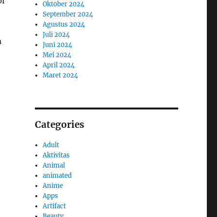
i
Oktober 2024
September 2024
Agustus 2024
Juli 2024
a
Juni 2024
Mei 2024
April 2024
Maret 2024
Categories
Adult
Aktivitas
Animal
animated
Anime
Apps
Artifact
Beauty