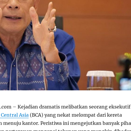
m.com – Kejadian dramatis melibatkan seorang eksekutif
Central Asia
(BCA) yang nekat melompat dari kereta
n menuju kantor. Peristiwa ini mengejutkan banyak pih