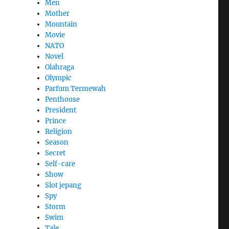
Men
Mother
Mountain
Movie
NATO
Novel
Olahraga
Olympic
Parfum Termewah
Penthouse
President
Prince
Religion
Season
Secret
Self-care
Show
Slot jepang
Spy
Storm
Swim
Tale