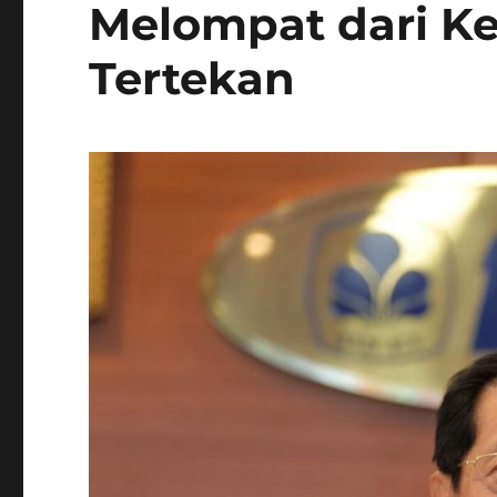
Melompat dari K
Tertekan