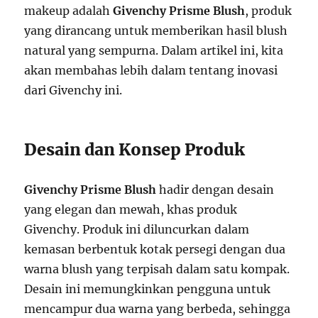
makeup adalah
Givenchy Prisme Blush
, produk
yang dirancang untuk memberikan hasil blush
natural yang sempurna. Dalam artikel ini, kita
akan membahas lebih dalam tentang inovasi
dari Givenchy ini.
Desain dan Konsep Produk
Givenchy Prisme Blush
hadir dengan desain
yang elegan dan mewah, khas produk
Givenchy. Produk ini diluncurkan dalam
kemasan berbentuk kotak persegi dengan dua
warna blush yang terpisah dalam satu kompak.
Desain ini memungkinkan pengguna untuk
mencampur dua warna yang berbeda, sehingga