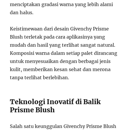
menciptakan gradasi warna yang lebih alami
dan halus.
Keistimewaan dari desain Givenchy Prisme
Blush terletak pada cara aplikasinya yang
mudah dan hasil yang terlihat sangat natural.
Komposisi warna dalam setiap palet dirancang
untuk menyesuaikan dengan berbagai jenis
kulit, memberikan kesan sehat dan merona
tanpa terlihat berlebihan.
Teknologi Inovatif di Balik
Prisme Blush
Salah satu keunggulan Givenchy Prisme Blush