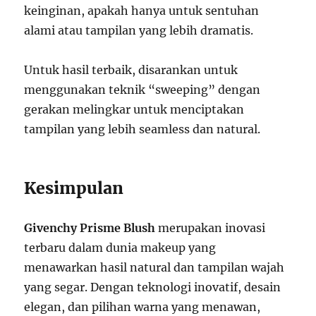
keinginan, apakah hanya untuk sentuhan
alami atau tampilan yang lebih dramatis.
Untuk hasil terbaik, disarankan untuk
menggunakan teknik “sweeping” dengan
gerakan melingkar untuk menciptakan
tampilan yang lebih seamless dan natural.
Kesimpulan
Givenchy Prisme Blush
merupakan inovasi
terbaru dalam dunia makeup yang
menawarkan hasil natural dan tampilan wajah
yang segar. Dengan teknologi inovatif, desain
elegan, dan pilihan warna yang menawan,