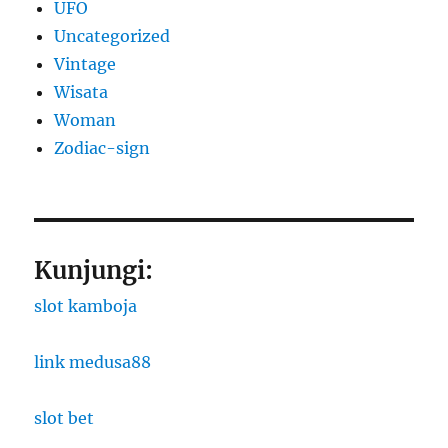
UFO
Uncategorized
Vintage
Wisata
Woman
Zodiac-sign
Kunjungi:
slot kamboja
link medusa88
slot bet