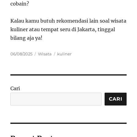
cobain?
Kalau kamu butuh rekomendasi lain soal wisata
kuliner atau tempat seru di Jakarta, tinggal
bilang aja ya!
Posted
Categories
Tags
06/08/2025
Wisata
kuliner
on
Cari
CARI