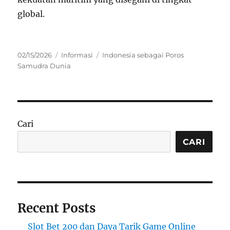
global.
Posted
Categories
Tags
02/15/2026
Informasi
Indonesia sebagai Poros
on
Samudra Dunia
Cari
CARI
Recent Posts
Slot Bet 200 dan Daya Tarik Game Online