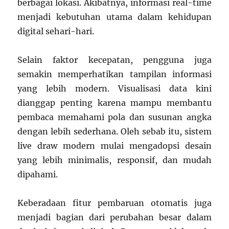
berbagai lokasi. Akibatnya, informasi real-time
menjadi kebutuhan utama dalam kehidupan
digital sehari-hari.
Selain faktor kecepatan, pengguna juga
semakin memperhatikan tampilan informasi
yang lebih modern. Visualisasi data kini
dianggap penting karena mampu membantu
pembaca memahami pola dan susunan angka
dengan lebih sederhana. Oleh sebab itu, sistem
live draw modern mulai mengadopsi desain
yang lebih minimalis, responsif, dan mudah
dipahami.
Keberadaan fitur pembaruan otomatis juga
menjadi bagian dari perubahan besar dalam