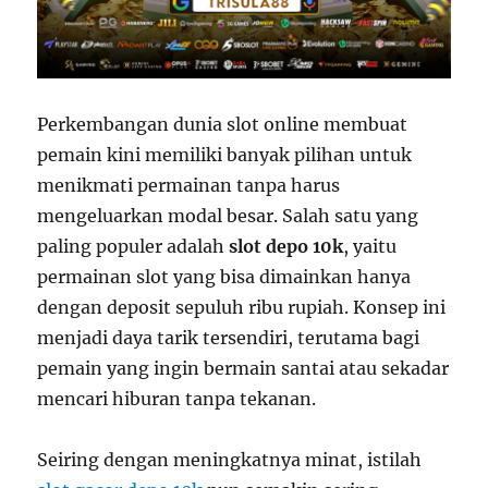
Perkembangan dunia slot online membuat
pemain kini memiliki banyak pilihan untuk
menikmati permainan tanpa harus
mengeluarkan modal besar. Salah satu yang
paling populer adalah
slot depo 10k
, yaitu
permainan slot yang bisa dimainkan hanya
dengan deposit sepuluh ribu rupiah. Konsep ini
menjadi daya tarik tersendiri, terutama bagi
pemain yang ingin bermain santai atau sekadar
mencari hiburan tanpa tekanan.
Seiring dengan meningkatnya minat, istilah