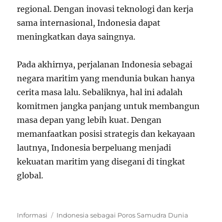
regional. Dengan inovasi teknologi dan kerja
sama internasional, Indonesia dapat
meningkatkan daya saingnya.
Pada akhirnya, perjalanan Indonesia sebagai
negara maritim yang mendunia bukan hanya
cerita masa lalu. Sebaliknya, hal ini adalah
komitmen jangka panjang untuk membangun
masa depan yang lebih kuat. Dengan
memanfaatkan posisi strategis dan kekayaan
lautnya, Indonesia berpeluang menjadi
kekuatan maritim yang disegani di tingkat
global.
Categories
Tags
Informasi
Indonesia sebagai Poros Samudra Dunia