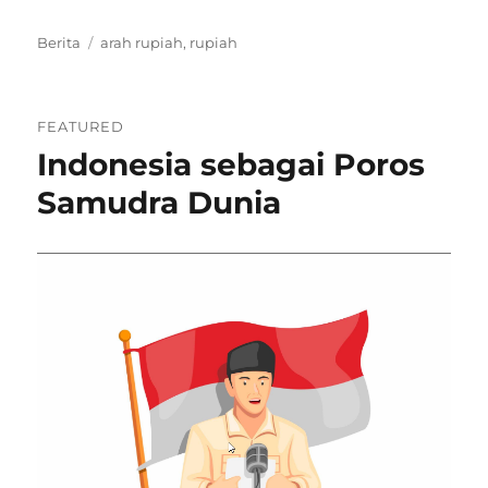
Categories
Tags
Berita
arah rupiah
,
rupiah
FEATURED
Indonesia sebagai Poros
Samudra Dunia