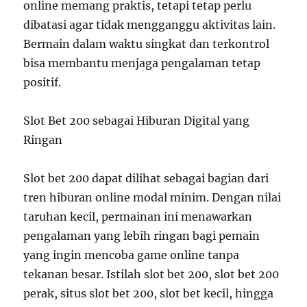
online memang praktis, tetapi tetap perlu
dibatasi agar tidak mengganggu aktivitas lain.
Bermain dalam waktu singkat dan terkontrol
bisa membantu menjaga pengalaman tetap
positif.
Slot Bet 200 sebagai Hiburan Digital yang
Ringan
Slot bet 200 dapat dilihat sebagai bagian dari
tren hiburan online modal minim. Dengan nilai
taruhan kecil, permainan ini menawarkan
pengalaman yang lebih ringan bagi pemain
yang ingin mencoba game online tanpa
tekanan besar. Istilah slot bet 200, slot bet 200
perak, situs slot bet 200, slot bet kecil, hingga