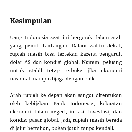
Kesimpulan
Uang Indonesia saat ini bergerak dalam arah
yang penuh tantangan. Dalam waktu dekat,
rupiah masih bisa tertekan karena pengaruh
dolar AS dan kondisi global. Namun, peluang
untuk stabil tetap terbuka jika ekonomi
nasional mampu dijaga dengan baik.
Arah rupiah ke depan akan sangat ditentukan
oleh kebijakan Bank Indonesia, kekuatan
ekonomi dalam negeri, inflasi, investasi, dan
kondisi pasar global. Jadi, rupiah masih berada
di jalur bertahan, bukan jatuh tanpa kendali.