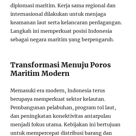
diplomasi maritim. Kerja sama regional dan
internasional dilakukan untuk menjaga
keamanan laut serta kelancaran perdagangan.
Langkah ini memperkuat posisi Indonesia
sebagai negara maritim yang berpengaruh.
Transformasi Menuju Poros
Maritim Modern
Memasuki era modern, Indonesia terus
berupaya memperkuat sektor kelautan.
Pembangunan pelabuhan, program tol laut,
dan peningkatan konektivitas antarpulau
menjadi fokus utama. Kebijakan ini bertujuan
untuk mempercepat distribusi barang dan