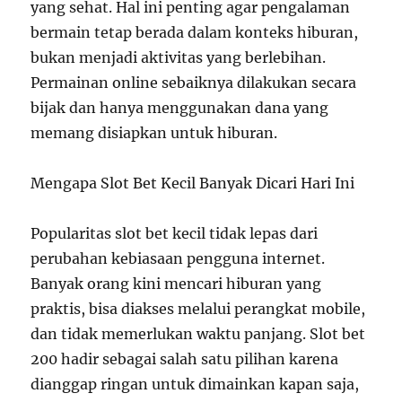
yang sehat. Hal ini penting agar pengalaman
bermain tetap berada dalam konteks hiburan,
bukan menjadi aktivitas yang berlebihan.
Permainan online sebaiknya dilakukan secara
bijak dan hanya menggunakan dana yang
memang disiapkan untuk hiburan.
Mengapa Slot Bet Kecil Banyak Dicari Hari Ini
Popularitas slot bet kecil tidak lepas dari
perubahan kebiasaan pengguna internet.
Banyak orang kini mencari hiburan yang
praktis, bisa diakses melalui perangkat mobile,
dan tidak memerlukan waktu panjang. Slot bet
200 hadir sebagai salah satu pilihan karena
dianggap ringan untuk dimainkan kapan saja,