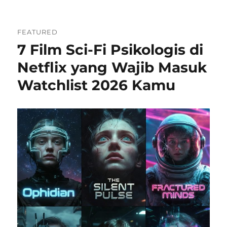
FEATURED
7 Film Sci-Fi Psikologis di
Netflix yang Wajib Masuk
Watchlist 2026 Kamu