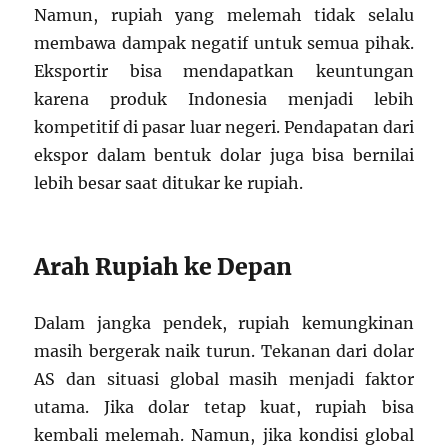
Namun, rupiah yang melemah tidak selalu
membawa dampak negatif untuk semua pihak.
Eksportir bisa mendapatkan keuntungan
karena produk Indonesia menjadi lebih
kompetitif di pasar luar negeri. Pendapatan dari
ekspor dalam bentuk dolar juga bisa bernilai
lebih besar saat ditukar ke rupiah.
Arah Rupiah ke Depan
Dalam jangka pendek, rupiah kemungkinan
masih bergerak naik turun. Tekanan dari dolar
AS dan situasi global masih menjadi faktor
utama. Jika dolar tetap kuat, rupiah bisa
kembali melemah. Namun, jika kondisi global