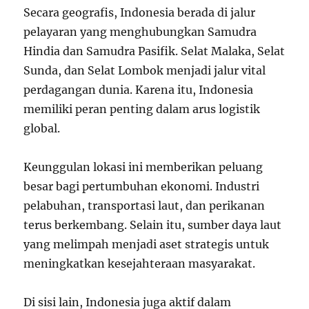
Secara geografis, Indonesia berada di jalur
pelayaran yang menghubungkan Samudra
Hindia dan Samudra Pasifik. Selat Malaka, Selat
Sunda, dan Selat Lombok menjadi jalur vital
perdagangan dunia. Karena itu, Indonesia
memiliki peran penting dalam arus logistik
global.
Keunggulan lokasi ini memberikan peluang
besar bagi pertumbuhan ekonomi. Industri
pelabuhan, transportasi laut, dan perikanan
terus berkembang. Selain itu, sumber daya laut
yang melimpah menjadi aset strategis untuk
meningkatkan kesejahteraan masyarakat.
Di sisi lain, Indonesia juga aktif dalam