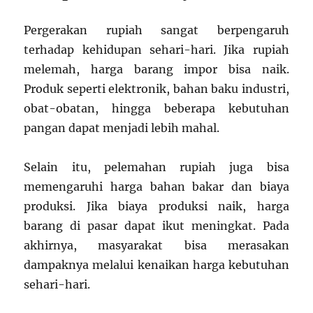
Pergerakan rupiah sangat berpengaruh
terhadap kehidupan sehari-hari. Jika rupiah
melemah, harga barang impor bisa naik.
Produk seperti elektronik, bahan baku industri,
obat-obatan, hingga beberapa kebutuhan
pangan dapat menjadi lebih mahal.
Selain itu, pelemahan rupiah juga bisa
memengaruhi harga bahan bakar dan biaya
produksi. Jika biaya produksi naik, harga
barang di pasar dapat ikut meningkat. Pada
akhirnya, masyarakat bisa merasakan
dampaknya melalui kenaikan harga kebutuhan
sehari-hari.