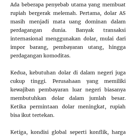
Ada beberapa penyebab utama yang membuat
rupiah bergerak melemah. Pertama, dolar AS
masih menjadi mata uang dominan dalam
perdagangan dunia. Banyak transaksi
internasional menggunakan dolar, mulai dari
impor barang, pembayaran utang, hingga
perdagangan komoditas.
Kedua, kebutuhan dolar di dalam negeri juga
cukup tinggi. Perusahaan yang memiliki
kewajiban pembayaran luar negeri biasanya
membutuhkan dolar dalam jumlah besar.
Ketika permintaan dolar meningkat, rupiah
bisa ikut tertekan.
Ketiga, kondisi global seperti konflik, harga