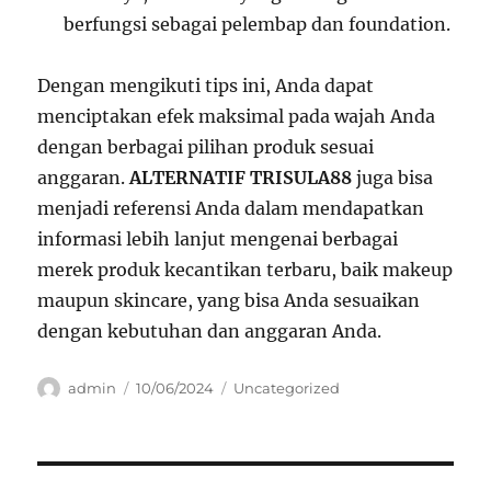
berfungsi sebagai pelembap dan foundation.
Dengan mengikuti tips ini, Anda dapat
menciptakan efek maksimal pada wajah Anda
dengan berbagai pilihan produk sesuai
anggaran.
ALTERNATIF TRISULA88
juga bisa
menjadi referensi Anda dalam mendapatkan
informasi lebih lanjut mengenai berbagai
merek produk kecantikan terbaru, baik makeup
maupun skincare, yang bisa Anda sesuaikan
dengan kebutuhan dan anggaran Anda.
Author
Posted
Categories
admin
10/06/2024
Uncategorized
on
Navigasi