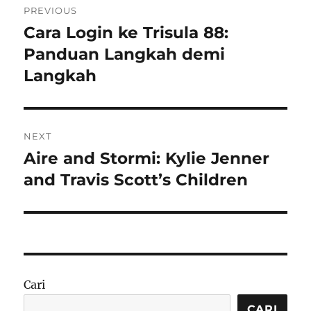
PREVIOUS
pos
Cara Login ke Trisula 88:
Previous
post:
Panduan Langkah demi
Langkah
NEXT
Aire and Stormi: Kylie Jenner
Next
post:
and Travis Scott’s Children
Cari
CARI