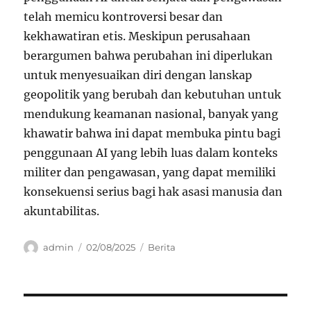
telah memicu kontroversi besar dan
kekhawatiran etis. Meskipun perusahaan
berargumen bahwa perubahan ini diperlukan
untuk menyesuaikan diri dengan lanskap
geopolitik yang berubah dan kebutuhan untuk
mendukung keamanan nasional, banyak yang
khawatir bahwa ini dapat membuka pintu bagi
penggunaan AI yang lebih luas dalam konteks
militer dan pengawasan, yang dapat memiliki
konsekuensi serius bagi hak asasi manusia dan
akuntabilitas.
Author
Posted
Categories
admin
02/08/2025
Berita
on
Navigasi