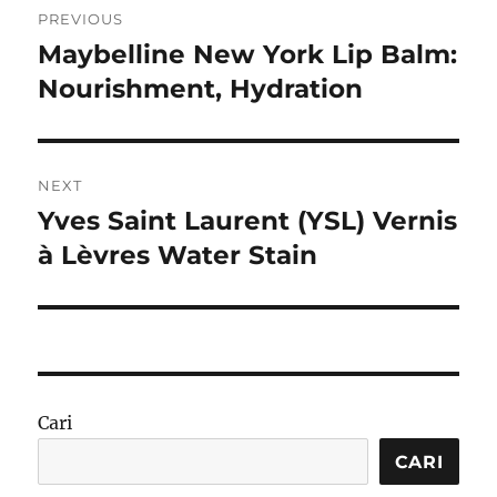
PREVIOUS
pos
Maybelline New York Lip Balm:
Previous
post:
Nourishment, Hydration
NEXT
Yves Saint Laurent (YSL) Vernis
Next
post:
à Lèvres Water Stain
Cari
CARI