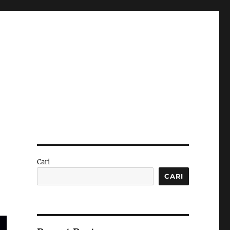
Cari
CARI