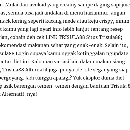
n. Mulai dari avokad yang creamy sampe daging sapi juic
as, semua bisa jadi andalan di menu harianmu. Jangan
snack kering seperti kacang mede atau keju crispy, mm
t kamu yang lagi nyari info lebih lanjut tentang resep-
nian, cobain deh cek LINK TRISULA88 Situs Trisula88;
ekomendasi makanan sehat yang enak-enak. Selain itu,
risula88 Login supaya kamu nggak ketinggalan ngupdate
putar diet ini. Kalo mau variasi lain dalam makan siang
 Trisula88 Alternatif juga punya ide-ide segar yang siap
ergoyang. Jadi tunggu apalagi? Yuk eksplor dunia diet
ap asik barengan temen-temen dengan bantuan Trisula 
 Alternatif-nya!