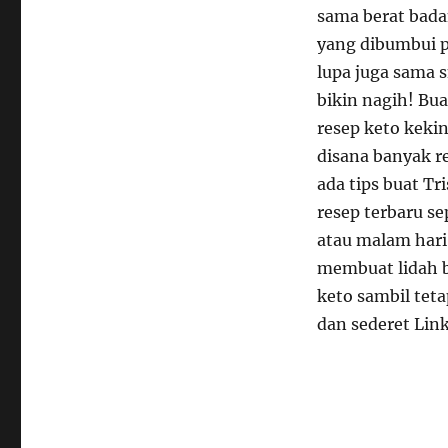
sama berat bada
yang dibumbui p
lupa juga sama 
bikin nagih! Bua
resep keto keki
disana banyak r
ada tips buat T
resep terbaru se
atau malam hari,
membuat lidah b
keto sambil tet
dan sederet Link