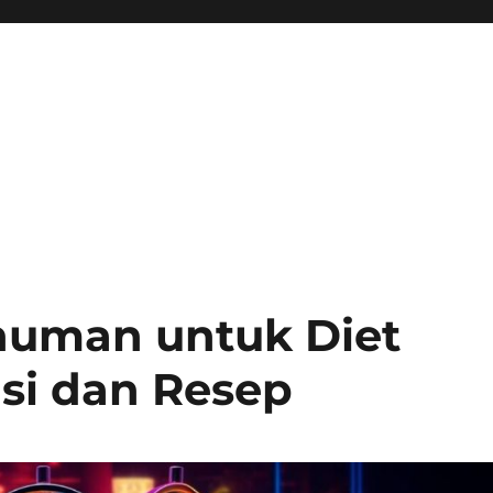
uman untuk Diet
si dan Resep