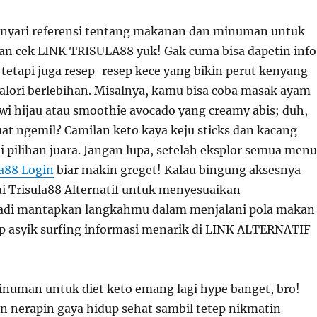
 nyari referensi tentang makanan dan minuman untuk
ikan cek LINK TRISULA88 yuk! Gak cuma bisa dapetin info
 tetapi juga resep-resep kece yang bikin perut kenyang
lori berlebihan. Misalnya, kamu bisa coba masak ayam
wi hijau atau smoothie avocado yang creamy abis; duh,
at ngemil? Camilan keto kaya keju sticks dan kacang
i pilihan juara. Jangan lupa, setelah eksplor semua menu
la88 Login
biar makin greget! Kalau bingung aksesnya
ai Trisula88 Alternatif untuk menyesuaikan
adi mantapkan langkahmu dalam menjalani pola makan
ap asyik surfing informasi menarik di LINK ALTERNATIF
uman untuk diet keto emang lagi hype banget, bro!
n nerapin gaya hidup sehat sambil tetep nikmatin