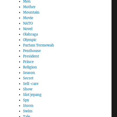
Men
Mother
Mountain
Movie
NATO
Novel
Olahraga
Olympic
Parfum Termewah
Penthouse
President
Prince
Religion
Season
Secret
Self-care
Show
Slot jepang
Spy
Storm
Swim
Tale