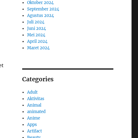
Oktober 2024
September 2024
Agustus 2024
Juli 2024
Juni 2024
Mei 2024
April 2024
Maret 2024
et
Categories
Adult
Aktivitas
Animal
animated
Anime
Apps
Artifact
Beauty