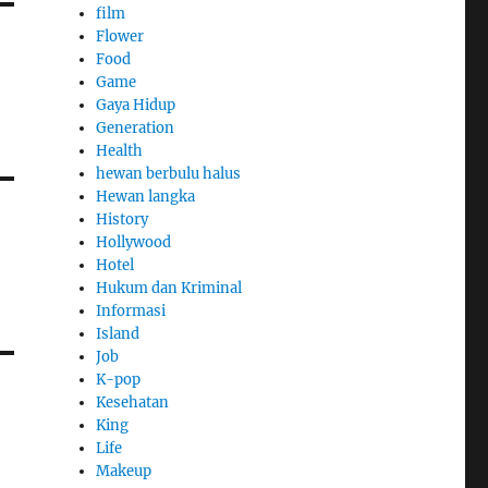
film
Flower
Food
Game
Gaya Hidup
Generation
Health
hewan berbulu halus
Hewan langka
History
Hollywood
Hotel
Hukum dan Kriminal
Informasi
Island
Job
K-pop
Kesehatan
King
Life
Makeup