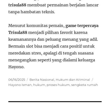
trisula88
membuat permainan berjalan lancar
tanpa hambatan teknis.
Menurut komunitas pemain,
game terpercaya
Trisula88
menjadi pilihan favorit karena
keamanannya dan peluang menang yang adil.
Bermain slot bisa menjadi cara positif untuk
meredakan stres, apalagi di tengah suasana
menegangkan seperti yang dialami keluarga
Hayono.
Posted
Categories
Tags
06/16/2025
Berita Nasional
,
Hukum dan Kriminal
on
Hayono Isman
,
hukum
,
proses hukum
,
sengketa rumah