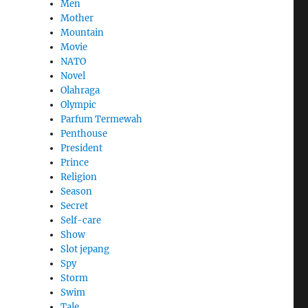
Men
Mother
Mountain
Movie
NATO
Novel
Olahraga
Olympic
Parfum Termewah
Penthouse
President
Prince
Religion
Season
Secret
Self-care
Show
Slot jepang
Spy
Storm
Swim
Tale