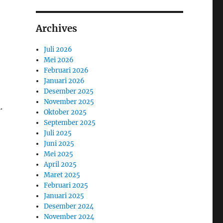
Archives
Juli 2026
Mei 2026
Februari 2026
Januari 2026
Desember 2025
November 2025
.
Oktober 2025
September 2025
Juli 2025
Juni 2025
Mei 2025
April 2025
Maret 2025
Februari 2025
Januari 2025
Desember 2024
November 2024