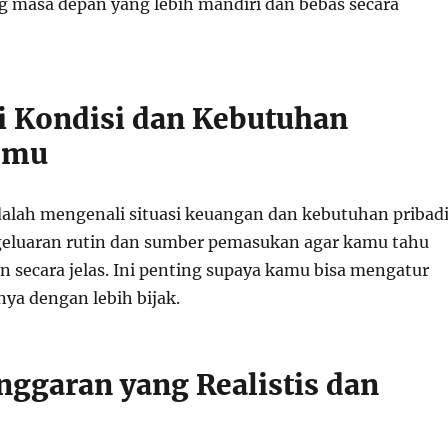
 masa depan yang lebih mandiri dan bebas secara
i Kondisi dan Kebutuhan
lmu
alah mengenali situasi keuangan dan kebutuhan pribadi
geluaran rutin dan sumber pemasukan agar kamu tahu
n secara jelas. Ini penting supaya kamu bisa mengatur
ya dengan lebih bijak.
Anggaran yang Realistis dan