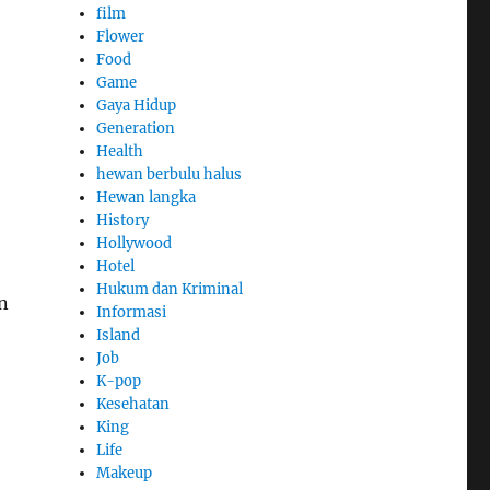
film
Flower
Food
Game
Gaya Hidup
Generation
Health
hewan berbulu halus
Hewan langka
History
Hollywood
Hotel
Hukum dan Kriminal
n
Informasi
Island
Job
K-pop
Kesehatan
King
Life
Makeup