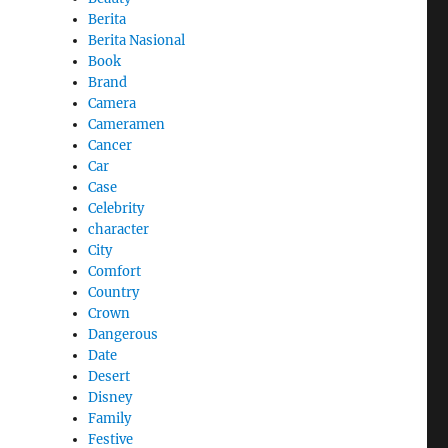
Berita
Berita Nasional
Book
Brand
Camera
Cameramen
Cancer
Car
Case
Celebrity
character
City
Comfort
Country
Crown
Dangerous
Date
Desert
Disney
Family
Festive