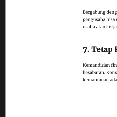
Bergabung deng
pengusaha bisa
usaha atau kerj
7. Tetap
Kemandirian fin
kesabaran. Kon
kemampuan adal