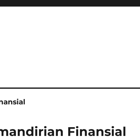
nansial
mandirian Finansial