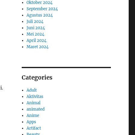
Oktober 2024
September 2024
Agustus 2024
Juli 2024
Juni 2024
Mei 2024
April 2024
Maret 2024
Categories
i.
Adult
Aktivitas
Animal
animated
Anime
Apps
Artifact
Beauty