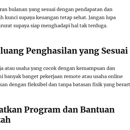
an bulanan yang sesuai dengan pendapatan dan
h kunci supaya keuangan tetap sehat. Jangan lupa
arurat supaya siap menghadapi hal tak terduga.
Peluang Penghasilan yang Sesuai
rja atau usaha yang cocok dengan kemampuan dan
ni banyak banget pekerjaan remote atau usaha online
kan dengan fleksibel dan tanpa batasan fisik yang berart
atkan Program dan Bantuan
tah