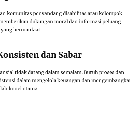
an komunitas penyandang disabilitas atau kelompok
 memberikan dukungan moral dan informasi peluang
a yang bermanfaat.
 Konsisten dan Sabar
ansial tidak datang dalam semalam. Butuh proses dan
sistensi dalam mengelola keuangan dan mengembangka
ah kunci utama.