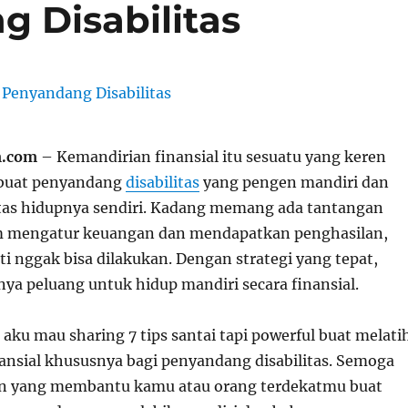
 Disabilitas
m.com
– Kemandirian finansial itu sesuatu yang keren
 buat penyandang
disabilitas
yang pengen mandiri dan
tas hidupnya sendiri. Kadang memang ada tantangan
 mengatur keuangan dan mendapatkan penghasilan,
ti nggak bisa dilakukan. Dengan strategi yang tepat,
ya peluang untuk hidup mandiri secara finansial.
ni aku mau sharing 7 tips santai tapi powerful buat melati
ansial khususnya bagi penyandang disabilitas. Semoga
uan yang membantu kamu atau orang terdekatmu buat