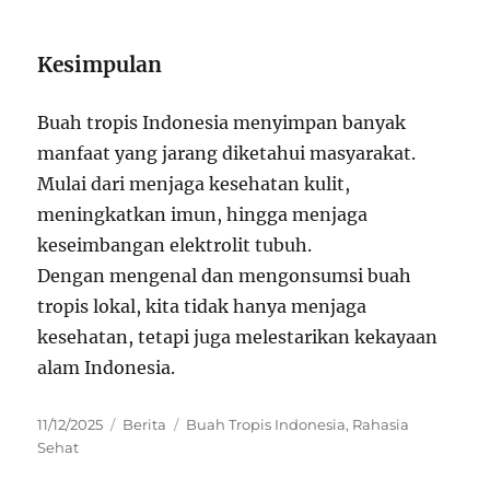
Kesimpulan
Buah tropis Indonesia menyimpan banyak
manfaat yang jarang diketahui masyarakat.
Mulai dari menjaga kesehatan kulit,
meningkatkan imun, hingga menjaga
keseimbangan elektrolit tubuh.
Dengan mengenal dan mengonsumsi buah
tropis lokal, kita tidak hanya menjaga
kesehatan, tetapi juga melestarikan kekayaan
alam Indonesia.
Posted
Categories
Tags
11/12/2025
Berita
Buah Tropis Indonesia
,
Rahasia
on
Sehat