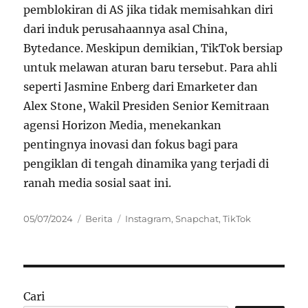
pemblokiran di AS jika tidak memisahkan diri
dari induk perusahaannya asal China,
Bytedance. Meskipun demikian, TikTok bersiap
untuk melawan aturan baru tersebut. Para ahli
seperti Jasmine Enberg dari Emarketer dan
Alex Stone, Wakil Presiden Senior Kemitraan
agensi Horizon Media, menekankan
pentingnya inovasi dan fokus bagi para
pengiklan di tengah dinamika yang terjadi di
ranah media sosial saat ini.
Posted
Categories
Tags
05/07/2024
Berita
Instagram
,
Snapchat
,
TikTok
on
Cari