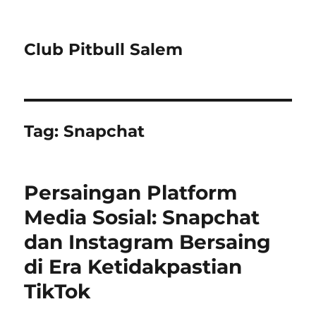
Club Pitbull Salem
Tag:
Snapchat
Persaingan Platform
Media Sosial: Snapchat
dan Instagram Bersaing
di Era Ketidakpastian
TikTok