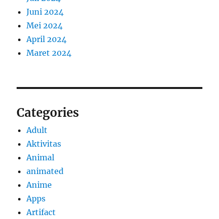
Juni 2024
Mei 2024
April 2024
Maret 2024
Categories
Adult
Aktivitas
Animal
animated
Anime
Apps
Artifact