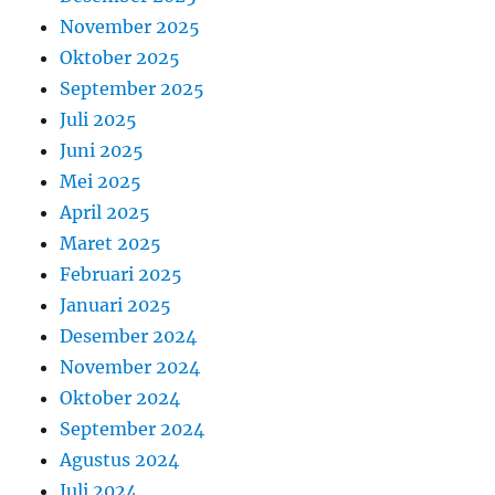
November 2025
Oktober 2025
September 2025
Juli 2025
Juni 2025
Mei 2025
April 2025
Maret 2025
Februari 2025
Januari 2025
Desember 2024
November 2024
Oktober 2024
September 2024
Agustus 2024
Juli 2024