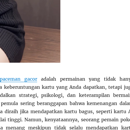
spaceman gacor
adalah permainan yang tidak han
a keberuntungan kartu yang Anda dapatkan, tetapi ju
alkan strategi, psikologi, dan keterampilan bermai
 pemula sering beranggapan bahwa kemenangan dal
a diraih jika mendapatkan kartu bagus, seperti kartu 
ilai tinggi. Namun, kenyataannya, seorang pemain pok
sa menang meskipun tidak selalu mendapatkan kar