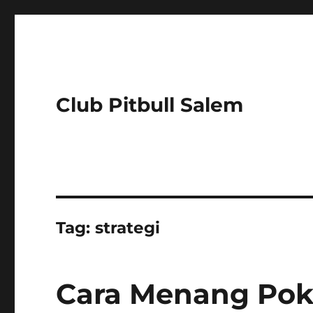
Club Pitbull Salem
Tag:
strategi
Cara Menang Pok