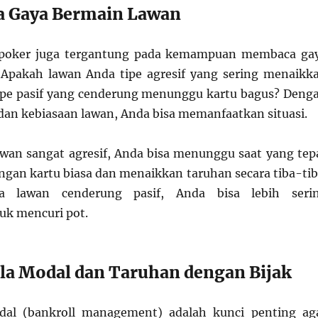
a Gaya Bermain Lawan
poker juga tergantung pada kemampuan membaca ga
 Apakah lawan Anda tipe agresif yang sering menaikk
ipe pasif yang cenderung menunggu kartu bagus? Deng
dan kebiasaan lawan, Anda bisa memanfaatkan situasi.
lawan sangat agresif, Anda bisa menunggu saat yang tep
ngan kartu biasa dan menaikkan taruhan secara tiba-tib
ika lawan cenderung pasif, Anda bisa lebih seri
uk mencuri pot.
la Modal dan Taruhan dengan Bijak
al (bankroll management) adalah kunci penting ag