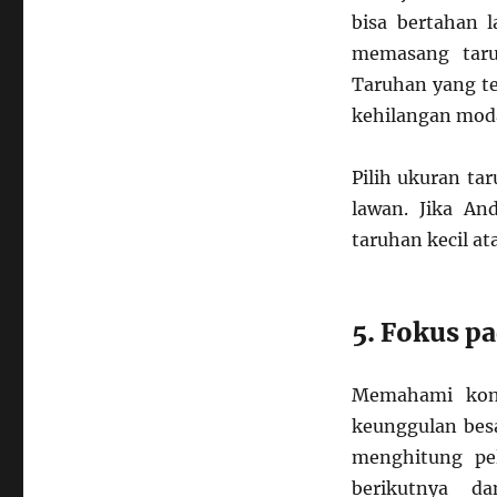
bisa bertahan 
memasang taru
Taruhan yang te
kehilangan moda
Pilih ukuran ta
lawan. Jika An
taruhan kecil at
5. Fokus pa
Memahami kons
keunggulan besa
menghitung pe
berikutnya d