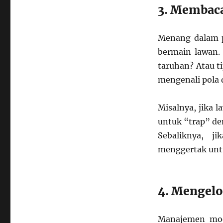
3. Membac
Menang dalam 
bermain lawan.
taruhan? Atau t
mengenali pola 
Misalnya, jika 
untuk “trap” de
Sebaliknya, j
menggertak unt
4. Mengelo
Manajemen mod