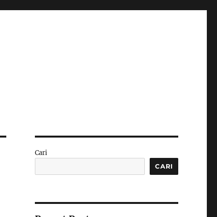
Cari
CARI