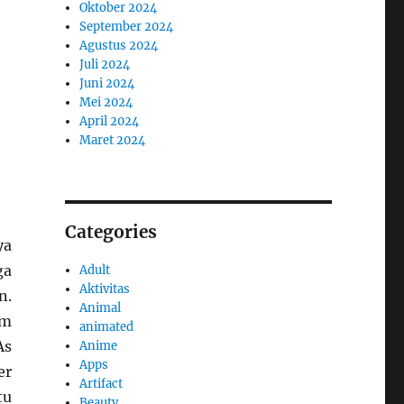
Oktober 2024
September 2024
Agustus 2024
Juli 2024
Juni 2024
Mei 2024
April 2024
Maret 2024
Categories
ya
ga
Adult
Aktivitas
n.
Animal
am
animated
As
Anime
Apps
er
Artifact
tu
Beauty