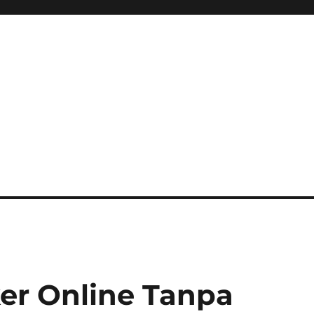
er Online Tanpa