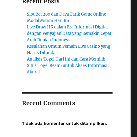
Recent Posts
Slot Bet 200 dan Daya Tarik Game Online
Modal Minim Hari Ini
Live Draw HK dalam Era Informasi Digital
dengan Penyajian Data yang Semakin Cepat
Arah Rupiah Indonesia
Kesalahan Umum Pemain Live Casino yang
Harus Dihindari
Analisis Togel Hari Ini dan Cara Memilih
Situs Togel Resmi untuk Akses Informasi
Akurat
Recent Comments
Tidak ada komentar untuk ditampilkan.