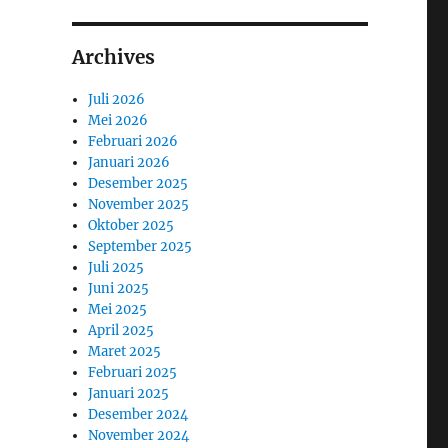
Archives
Juli 2026
Mei 2026
Februari 2026
Januari 2026
Desember 2025
November 2025
Oktober 2025
September 2025
Juli 2025
Juni 2025
Mei 2025
April 2025
Maret 2025
Februari 2025
Januari 2025
Desember 2024
November 2024