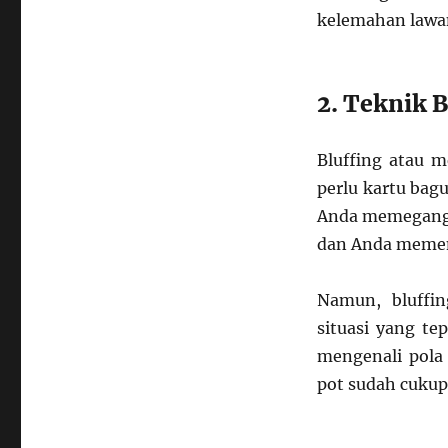
kelemahan lawa
2. Teknik 
Bluffing atau m
perlu kartu bag
Anda memegang k
dan Anda memen
Namun, bluffin
situasi yang te
mengenali pola 
pot sudah cukup