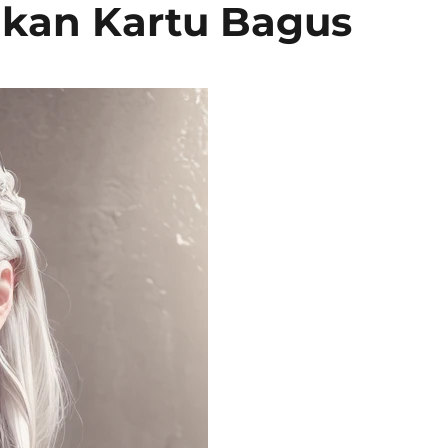
kan Kartu Bagus