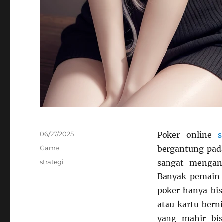
Posted
06/27/2025
Poker online
on
Categories
Game
bergantung pad
Tags
strategi
sangat mengand
Banyak pemain
poker hanya bis
atau kartu bern
yang mahir bi