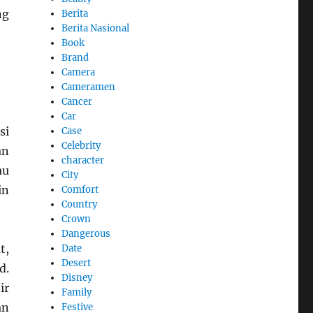
ng
Berita
Berita Nasional
Book
Brand
Camera
Cameramen
Cancer
Car
si
Case
Celebrity
an
character
au
City
in
Comfort
Country
Crown
Dangerous
t,
Date
Desert
d.
Disney
ir
Family
an
Festive