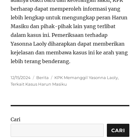
adanya bukti baru dan keterangan saksi, KPK
berharap dapat memperoleh informasi yang
lebih lengkap untuk mengungkap peran Harun
Masiku dan pihak-pihak lain yang terlibat
dalam kasus ini. Pemeriksaan terhadap
Yasonna Laoly diharapkan dapat memberikan
kejelasan dan membawa kasus ini ke arah yang
lebih terang benderang.
Posted
Categories
Tags
12/15/2024
Berita
KPK Memanggil Yasonna Laoly
,
on
Terkait Kasus Harun Masiku
Cari
CARI