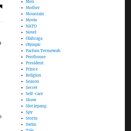
Men
Mother
Mountain
Movie
NATO
Novel
Olahraga
n
Olympic
Parfum Termewah
Penthouse
President
Prince
Religion
Season
Secret
Self-care
Show
Slot jepang
Spy
p
Storm
Swim
Tale