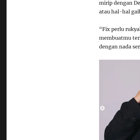
mirip dengan De
atau hal-hal gai
“Fix perlu rukya
membuatmu terla
dengan nada ser