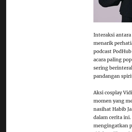
Interaksi antar
menarik perhatia
podcast PodHub 
acara paling pop
sering berinter
pandangan spiri
Aksi cosplay Vi
momen yang men
nasihat Habib J
dalam cerita ini
mengingatkan pe