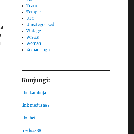
Team
Temple
UFO
Uncategorized
ta
Vintage
a
Wisata
l
Woman
Zodiac-sign
Kunjungi:
slot kamboja
link medusa88
slot bet
medusa88