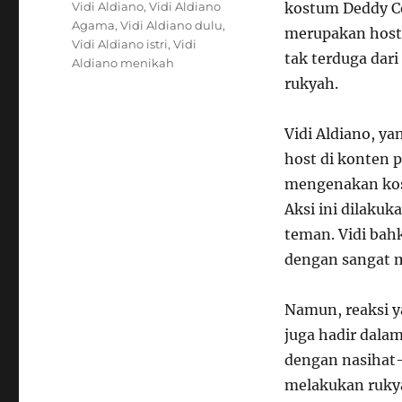
Tags
Vidi Aldiano
,
Vidi Aldiano
kostum Deddy Co
Agama
,
Vidi Aldiano dulu
,
merupakan host 
Vidi Aldiano istri
,
Vidi
tak terduga dar
Aldiano menikah
rukyah.
Vidi Aldiano, ya
host di konten 
mengenakan kos
Aksi ini dilaku
teman. Vidi bah
dengan sangat 
Namun, reaksi y
juga hadir dala
dengan nasihat-
melakukan rukyah