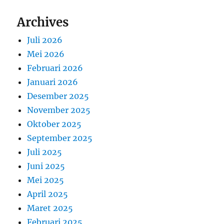
Archives
Juli 2026
Mei 2026
Februari 2026
Januari 2026
Desember 2025
November 2025
Oktober 2025
September 2025
Juli 2025
Juni 2025
Mei 2025
April 2025
Maret 2025
Februari 2025