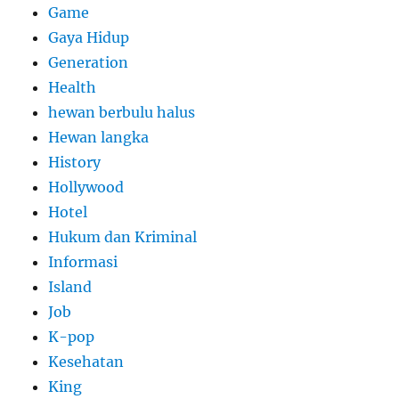
Game
Gaya Hidup
Generation
Health
hewan berbulu halus
Hewan langka
History
Hollywood
Hotel
Hukum dan Kriminal
Informasi
Island
Job
K-pop
Kesehatan
King