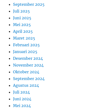
September 2025
Juli 2025
Juni 2025
Mei 2025
April 2025
Maret 2025
Februari 2025
Januari 2025
Desember 2024
November 2024
Oktober 2024
September 2024
Agustus 2024
Juli 2024
Juni 2024
Mei 2024