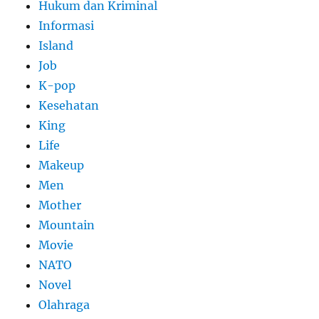
Hukum dan Kriminal
Informasi
Island
Job
K-pop
Kesehatan
King
Life
Makeup
Men
Mother
Mountain
Movie
NATO
Novel
Olahraga