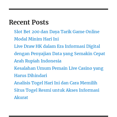
Recent Posts
Slot Bet 200 dan Daya Tarik Game Online
Modal Minim Hari Ini
Live Draw HK dalam Era Informasi Digital
dengan Penyajian Data yang Semakin Cepat
Arah Rupiah Indonesia
Kesalahan Umum Pemain Live Casino yang
Harus Dihindari
Analisis Togel Hari Ini dan Cara Memilih
Situs Togel Resmi untuk Akses Informasi
Akurat