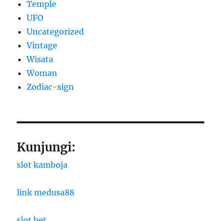
Temple
UFO
Uncategorized
Vintage
Wisata
Woman
Zodiac-sign
Kunjungi:
slot kamboja
link medusa88
slot bet