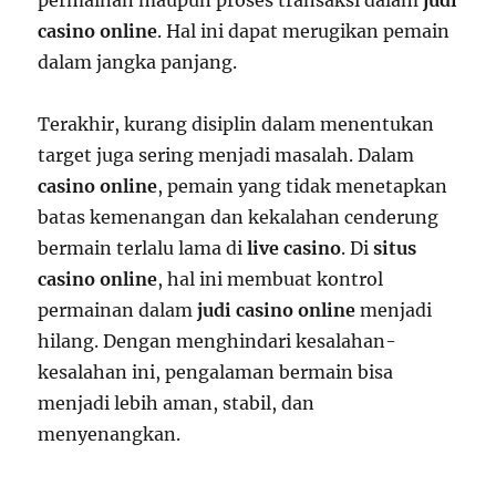
permainan maupun proses transaksi dalam
judi
casino online
. Hal ini dapat merugikan pemain
dalam jangka panjang.
Terakhir, kurang disiplin dalam menentukan
target juga sering menjadi masalah. Dalam
casino online
, pemain yang tidak menetapkan
batas kemenangan dan kekalahan cenderung
bermain terlalu lama di
live casino
. Di
situs
casino online
, hal ini membuat kontrol
permainan dalam
judi casino online
menjadi
hilang. Dengan menghindari kesalahan-
kesalahan ini, pengalaman bermain bisa
menjadi lebih aman, stabil, dan
menyenangkan.