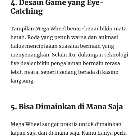
4. Desain Game yang Eye-
Catching
Tampilan Mega Wheel benar-benar bikin mata
betah. Roda yang penuh warna dan animasi
halus menciptakan suasana bermain yang
menyenangkan. Selain itu, dukungan teknologi
live dealer bikin pengalaman bermain terasa
lebih nyata, seperti sedang berada di kasino
langsung.
5. Bisa Dimainkan di Mana Saja
Mega Wheel sangat praktis untuk dimainkan
kapan saja dan di mana saja. Kamu hanya perlu