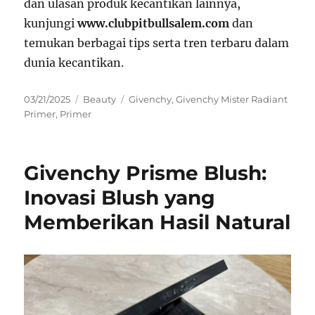
dan ulasan produk kecantikan lainnya,
kunjungi
www.clubpitbullsalem.com
dan
temukan berbagai tips serta tren terbaru dalam
dunia kecantikan.
Posted
Categories
Tags
03/21/2025
Beauty
Givenchy
,
Givenchy Mister Radiant
on
Primer
,
Primer
Givenchy Prisme Blush:
Inovasi Blush yang
Memberikan Hasil Natural