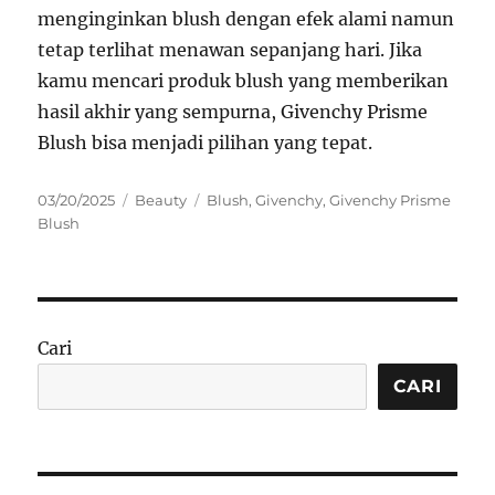
menginginkan blush dengan efek alami namun
tetap terlihat menawan sepanjang hari. Jika
kamu mencari produk blush yang memberikan
hasil akhir yang sempurna, Givenchy Prisme
Blush bisa menjadi pilihan yang tepat.
Posted
Categories
Tags
03/20/2025
Beauty
Blush
,
Givenchy
,
Givenchy Prisme
on
Blush
Cari
CARI