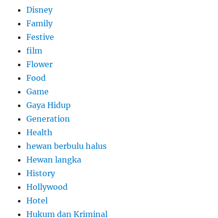
Disney
Family
Festive
film
Flower
Food
Game
Gaya Hidup
Generation
Health
hewan berbulu halus
Hewan langka
History
Hollywood
Hotel
Hukum dan Kriminal