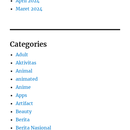
April 2024
Maret 2024
Categories
Adult
Aktivitas
Animal
animated
Anime
Apps
Artifact
Beauty
Berita
Berita Nasional