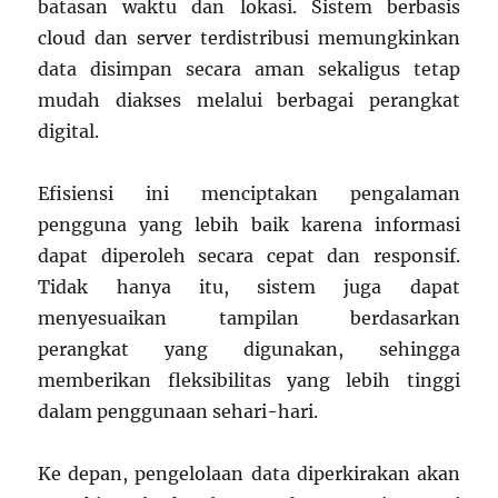
batasan waktu dan lokasi. Sistem berbasis
cloud dan server terdistribusi memungkinkan
data disimpan secara aman sekaligus tetap
mudah diakses melalui berbagai perangkat
digital.
Efisiensi ini menciptakan pengalaman
pengguna yang lebih baik karena informasi
dapat diperoleh secara cepat dan responsif.
Tidak hanya itu, sistem juga dapat
menyesuaikan tampilan berdasarkan
perangkat yang digunakan, sehingga
memberikan fleksibilitas yang lebih tinggi
dalam penggunaan sehari-hari.
Ke depan, pengelolaan data diperkirakan akan