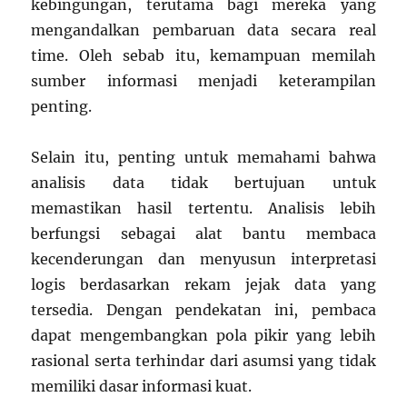
kebingungan, terutama bagi mereka yang
mengandalkan pembaruan data secara real
time. Oleh sebab itu, kemampuan memilah
sumber informasi menjadi keterampilan
penting.
Selain itu, penting untuk memahami bahwa
analisis data tidak bertujuan untuk
memastikan hasil tertentu. Analisis lebih
berfungsi sebagai alat bantu membaca
kecenderungan dan menyusun interpretasi
logis berdasarkan rekam jejak data yang
tersedia. Dengan pendekatan ini, pembaca
dapat mengembangkan pola pikir yang lebih
rasional serta terhindar dari asumsi yang tidak
memiliki dasar informasi kuat.