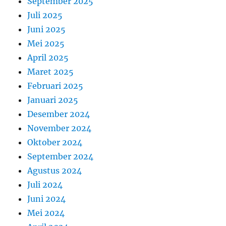
September 2025
Juli 2025
Juni 2025
Mei 2025
April 2025
Maret 2025
Februari 2025
Januari 2025
Desember 2024
November 2024
Oktober 2024
September 2024
Agustus 2024
Juli 2024
Juni 2024
Mei 2024