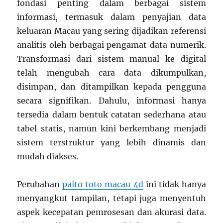
fondasi penting dalam berbagai sistem
informasi, termasuk dalam penyajian data
keluaran Macau yang sering dijadikan referensi
analitis oleh berbagai pengamat data numerik.
Transformasi dari sistem manual ke digital
telah mengubah cara data dikumpulkan,
disimpan, dan ditampilkan kepada pengguna
secara signifikan. Dahulu, informasi hanya
tersedia dalam bentuk catatan sederhana atau
tabel statis, namun kini berkembang menjadi
sistem terstruktur yang lebih dinamis dan
mudah diakses.
Perubahan
paito toto macau 4d
ini tidak hanya
menyangkut tampilan, tetapi juga menyentuh
aspek kecepatan pemrosesan dan akurasi data.