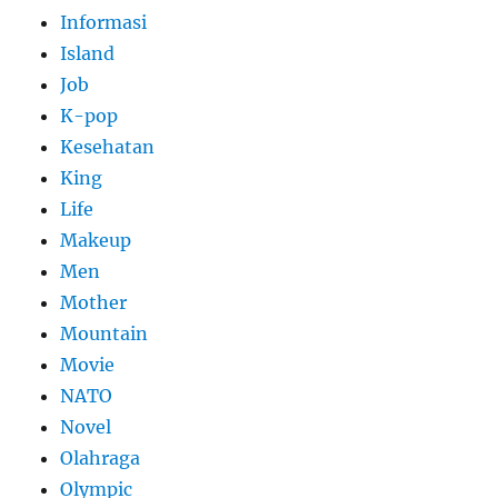
Informasi
Island
Job
K-pop
Kesehatan
King
Life
Makeup
Men
Mother
Mountain
Movie
NATO
Novel
Olahraga
Olympic