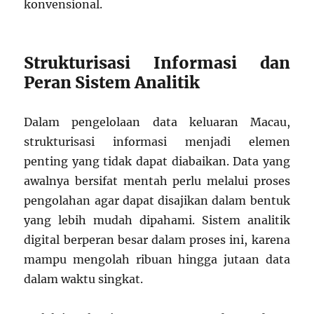
konvensional.
Strukturisasi Informasi dan
Peran Sistem Analitik
Dalam pengelolaan data keluaran Macau,
strukturisasi informasi menjadi elemen
penting yang tidak dapat diabaikan. Data yang
awalnya bersifat mentah perlu melalui proses
pengolahan agar dapat disajikan dalam bentuk
yang lebih mudah dipahami. Sistem analitik
digital berperan besar dalam proses ini, karena
mampu mengolah ribuan hingga jutaan data
dalam waktu singkat.