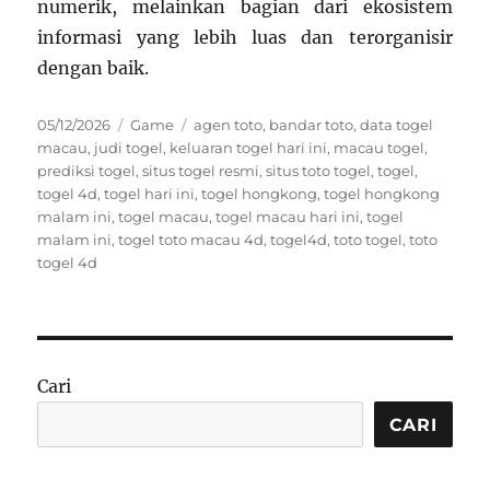
numerik, melainkan bagian dari ekosistem
informasi yang lebih luas dan terorganisir
dengan baik.
Posted
Categories
Tags
05/12/2026
Game
agen toto
,
bandar toto
,
data togel
on
macau
,
judi togel
,
keluaran togel hari ini
,
macau togel
,
prediksi togel
,
situs togel resmi
,
situs toto togel
,
togel
,
togel 4d
,
togel hari ini
,
togel hongkong
,
togel hongkong
malam ini
,
togel macau
,
togel macau hari ini
,
togel
malam ini
,
togel toto macau 4d
,
togel4d
,
toto togel
,
toto
togel 4d
Cari
CARI