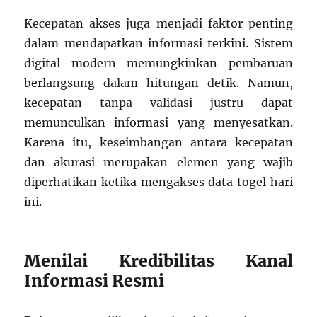
Kecepatan akses juga menjadi faktor penting
dalam mendapatkan informasi terkini. Sistem
digital modern memungkinkan pembaruan
berlangsung dalam hitungan detik. Namun,
kecepatan tanpa validasi justru dapat
memunculkan informasi yang menyesatkan.
Karena itu, keseimbangan antara kecepatan
dan akurasi merupakan elemen yang wajib
diperhatikan ketika mengakses data togel hari
ini.
Menilai Kredibilitas Kanal
Informasi Resmi