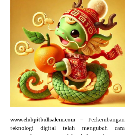
www.clubpitbullsalem.com
– Perkembangan
teknologi digital telah mengubah cara