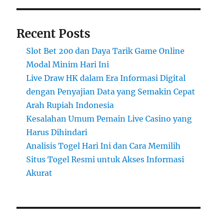
Recent Posts
Slot Bet 200 dan Daya Tarik Game Online
Modal Minim Hari Ini
Live Draw HK dalam Era Informasi Digital
dengan Penyajian Data yang Semakin Cepat
Arah Rupiah Indonesia
Kesalahan Umum Pemain Live Casino yang
Harus Dihindari
Analisis Togel Hari Ini dan Cara Memilih
Situs Togel Resmi untuk Akses Informasi
Akurat