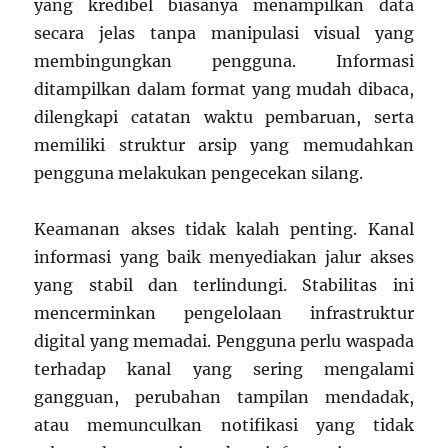
yang kredibel biasanya menampilkan data
secara jelas tanpa manipulasi visual yang
membingungkan pengguna. Informasi
ditampilkan dalam format yang mudah dibaca,
dilengkapi catatan waktu pembaruan, serta
memiliki struktur arsip yang memudahkan
pengguna melakukan pengecekan silang.
Keamanan akses tidak kalah penting. Kanal
informasi yang baik menyediakan jalur akses
yang stabil dan terlindungi. Stabilitas ini
mencerminkan pengelolaan infrastruktur
digital yang memadai. Pengguna perlu waspada
terhadap kanal yang sering mengalami
gangguan, perubahan tampilan mendadak,
atau memunculkan notifikasi yang tidak