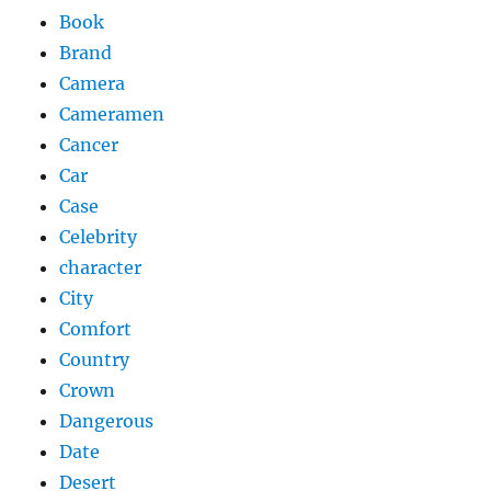
Book
Brand
Camera
Cameramen
Cancer
Car
Case
Celebrity
character
City
Comfort
Country
Crown
Dangerous
Date
Desert