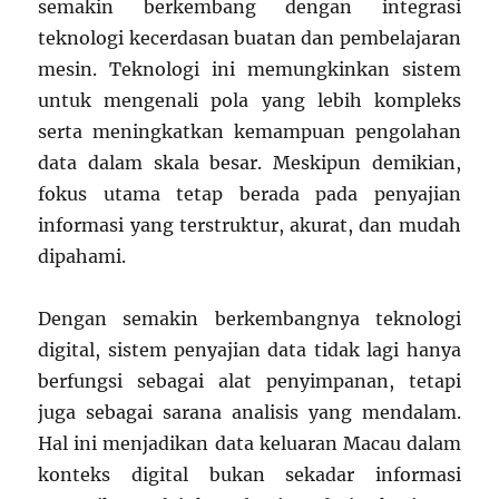
semakin berkembang dengan integrasi
teknologi kecerdasan buatan dan pembelajaran
mesin. Teknologi ini memungkinkan sistem
untuk mengenali pola yang lebih kompleks
serta meningkatkan kemampuan pengolahan
data dalam skala besar. Meskipun demikian,
fokus utama tetap berada pada penyajian
informasi yang terstruktur, akurat, dan mudah
dipahami.
Dengan semakin berkembangnya teknologi
digital, sistem penyajian data tidak lagi hanya
berfungsi sebagai alat penyimpanan, tetapi
juga sebagai sarana analisis yang mendalam.
Hal ini menjadikan data keluaran Macau dalam
konteks digital bukan sekadar informasi