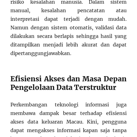
risiko kesalahan manusia. Dalam sistem
manual, kesalahan pencatatan atau
interpretasi dapat terjadi dengan mudah.
Namun dengan sistem otomatis, validasi data
dilakukan secara berlapis sehingga hasil yang
ditampilkan menjadi lebih akurat dan dapat
dipertanggungjawabkan.
Efisiensi Akses dan Masa Depan
Pengelolaan Data Terstruktur
Perkembangan teknologi informasi juga
membawa dampak besar terhadap efisiensi
akses data keluaran Macau. Kini, pengguna
dapat mengakses informasi kapan saja tanpa