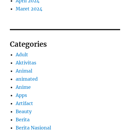
April 2024
Maret 2024
Categories
Adult
Aktivitas
Animal
animated
Anime
Apps
Artifact
Beauty
Berita
Berita Nasional