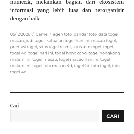
numerik, melainkan bagian dari ekosistem
informasi yang lebih luas dan terorganisir
dengan baik.
Posted
Categories
Tags
05/12/2026
Game
agen toto
,
bandar toto
,
data togel
on
macau
,
judi togel
,
keluaran togel hari ini
,
macau togel
,
prediksi togel
,
situs togel resmi
,
situs toto togel
,
togel
,
togel 4d
,
togel hari ini
,
togel hongkong
,
togel hongkong
malam ini
,
togel macau
,
togel macau hari ini
,
togel
malam ini
,
togel toto macau 4d
,
togel4d
,
toto togel
,
toto
togel 4d
Cari
CARI