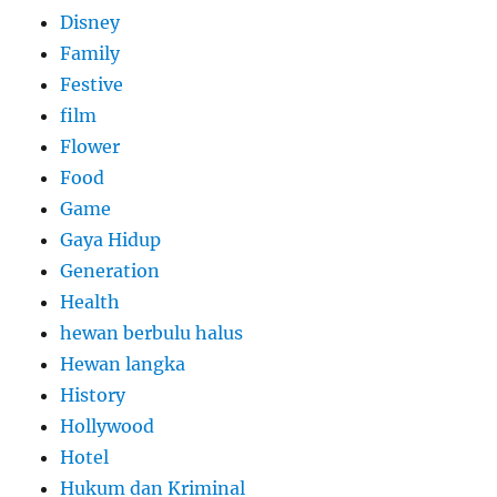
Disney
Family
Festive
film
Flower
Food
Game
Gaya Hidup
Generation
Health
hewan berbulu halus
Hewan langka
History
Hollywood
Hotel
Hukum dan Kriminal