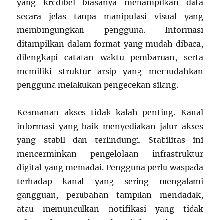
yang kredibel biasanya menampilkan data
secara jelas tanpa manipulasi visual yang
membingungkan pengguna. Informasi
ditampilkan dalam format yang mudah dibaca,
dilengkapi catatan waktu pembaruan, serta
memiliki struktur arsip yang memudahkan
pengguna melakukan pengecekan silang.
Keamanan akses tidak kalah penting. Kanal
informasi yang baik menyediakan jalur akses
yang stabil dan terlindungi. Stabilitas ini
mencerminkan pengelolaan infrastruktur
digital yang memadai. Pengguna perlu waspada
terhadap kanal yang sering mengalami
gangguan, perubahan tampilan mendadak,
atau memunculkan notifikasi yang tidak