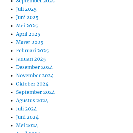
September 2025
Juli 2025
Juni 2025
Mei 2025
April 2025
Maret 2025
Februari 2025
Januari 2025
Desember 2024
November 2024
Oktober 2024
September 2024
Agustus 2024
Juli 2024
Juni 2024
Mei 2024