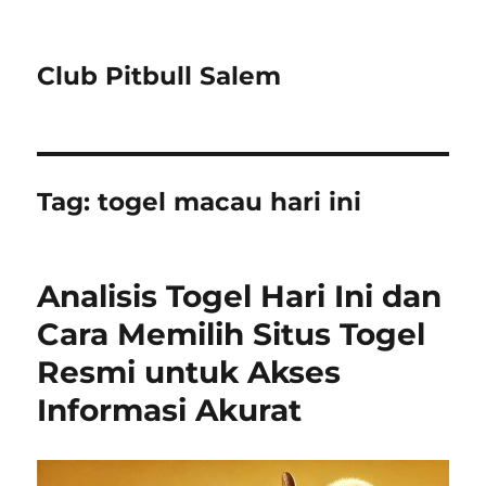
Club Pitbull Salem
Tag:
togel macau hari ini
Analisis Togel Hari Ini dan
Cara Memilih Situs Togel
Resmi untuk Akses
Informasi Akurat