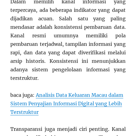
Dalam memilih kanal informasi yang
terpercaya, ada beberapa indikator yang dapat
dijadikan acuan. Salah satu yang paling
mendasar adalah konsistensi pembaruan data.
Kanal resmi umumnya memiliki pola
pembaruan terjadwal, tampilan informasi yang
rapi, dan data yang dapat diverifikasi melalui
arsip historis. Konsistensi ini menunjukkan
adanya sistem pengelolaan informasi yang
terstruktur.
baca juga:
Analisis Data Keluaran Macau dalam
Sistem Penyajian Informasi Digital yang Lebih
Terstruktur
Transparansi juga menjadi ciri penting. Kanal