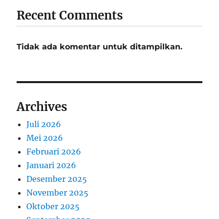
Recent Comments
Tidak ada komentar untuk ditampilkan.
Archives
Juli 2026
Mei 2026
Februari 2026
Januari 2026
Desember 2025
November 2025
Oktober 2025