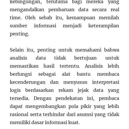
kebingungan, terutama bagi mereka yang
mengandalkan pembaruan data secara real
time. Oleh sebab itu, kemampuan memilah
sumber informasi menjadi keterampilan
penting.
Selain itu, penting untuk memahami bahwa
analisis data tidak bertujuan untuk
memastikan hasil tertentu. Analisis lebih
berfungsi sebagai alat bantu membaca
kecenderungan dan menyusun interpretasi
logis berdasarkan rekam jejak data yang
tersedia. Dengan pendekatan ini, pembaca
dapat mengembangkan pola pikir yang lebih
rasional serta terhindar dari asumsi yang tidak
memiliki dasar informasi kuat.