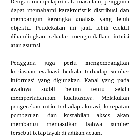
Dengan mempelajari data masa lalu, pengguna
dapat memahami karakteristik distribusi dan
membangun kerangka analisis yang lebih
objektif. Pendekatan ini jauh lebih efektif
dibandingkan sekadar mengandalkan intuisi
atau asumsi.
Pengguna juga perlu mengembangkan
kebiasaan evaluasi berkala terhadap sumber
informasi yang digunakan. Kanal yang pada
awalnya stabil belum tentu selalu
mempertahankan kualitasnya. Melakukan
pengecekan rutin terhadap akurasi, kecepatan
pembaruan, dan kestabilan akses akan
membantu memastikan bahwa sumber
tersebut tetap layak dijadikan acuan.