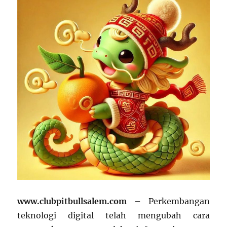
www.clubpitbullsalem.com
– Perkembangan
teknologi digital telah mengubah cara