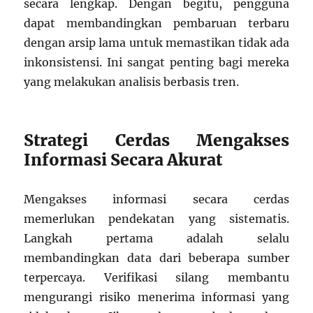
secara lengkap. Dengan begitu, pengguna
dapat membandingkan pembaruan terbaru
dengan arsip lama untuk memastikan tidak ada
inkonsistensi. Ini sangat penting bagi mereka
yang melakukan analisis berbasis tren.
Strategi Cerdas Mengakses
Informasi Secara Akurat
Mengakses informasi secara cerdas
memerlukan pendekatan yang sistematis.
Langkah pertama adalah selalu
membandingkan data dari beberapa sumber
terpercaya. Verifikasi silang membantu
mengurangi risiko menerima informasi yang