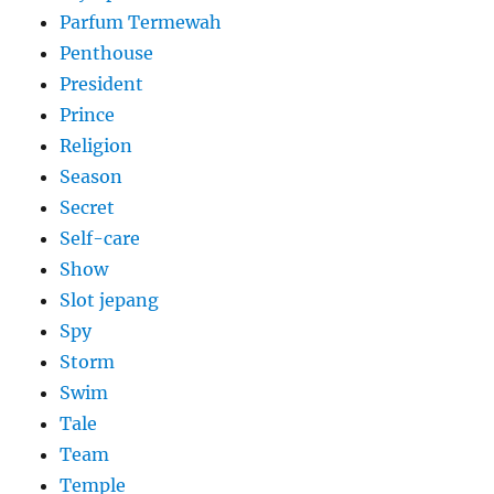
Parfum Termewah
Penthouse
President
Prince
Religion
Season
Secret
Self-care
Show
Slot jepang
Spy
Storm
Swim
Tale
Team
Temple