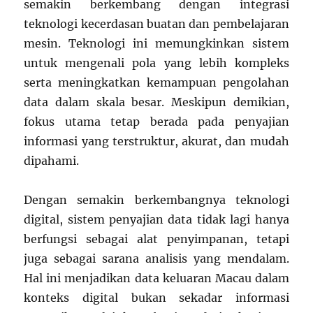
semakin berkembang dengan integrasi
teknologi kecerdasan buatan dan pembelajaran
mesin. Teknologi ini memungkinkan sistem
untuk mengenali pola yang lebih kompleks
serta meningkatkan kemampuan pengolahan
data dalam skala besar. Meskipun demikian,
fokus utama tetap berada pada penyajian
informasi yang terstruktur, akurat, dan mudah
dipahami.
Dengan semakin berkembangnya teknologi
digital, sistem penyajian data tidak lagi hanya
berfungsi sebagai alat penyimpanan, tetapi
juga sebagai sarana analisis yang mendalam.
Hal ini menjadikan data keluaran Macau dalam
konteks digital bukan sekadar informasi