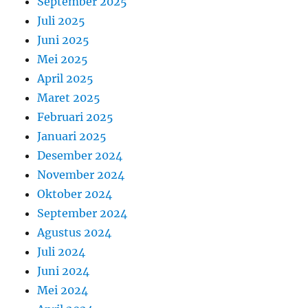
September 2025
Juli 2025
Juni 2025
Mei 2025
April 2025
Maret 2025
Februari 2025
Januari 2025
Desember 2024
November 2024
Oktober 2024
September 2024
Agustus 2024
Juli 2024
Juni 2024
Mei 2024