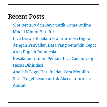
Recent Posts
Slot Bet 200 dan Daya Tarik Game Online
Modal Minim Hari Ini
Live Draw HK dalam Era Informasi Digital
dengan Penyajian Data yang Semakin Cepat
Arah Rupiah Indonesia
Kesalahan Umum Pemain Live Casino yang
Harus Dihindari
Analisis Togel Hari Ini dan Cara Memilih
Situs Togel Resmi untuk Akses Informasi
Akurat