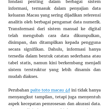
fondasi penting dalam berbagai sistem
informasi, termasuk dalam penyajian data
keluaran Macau yang sering dijadikan referensi
analitis oleh berbagai pengamat data numerik.
Transformasi dari sistem manual ke digital
telah mengubah cara data dikumpulkan,
disimpan, dan ditampilkan kepada pengguna
secara signifikan. Dahulu, informasi hanya
tersedia dalam bentuk catatan sederhana atau
tabel statis, namun kini berkembang menjadi
sistem terstruktur yang lebih dinamis dan
mudah diakses.
Perubahan
paito toto macau 4d
ini tidak hanya
menyangkut tampilan, tetapi juga menyentuh
aspek kecepatan pemrosesan dan akurasi data.