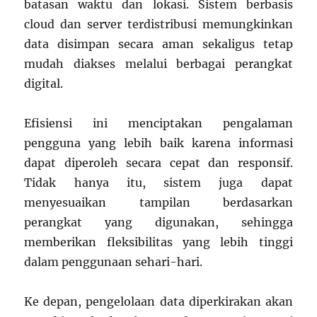
batasan waktu dan lokasi. Sistem berbasis
cloud dan server terdistribusi memungkinkan
data disimpan secara aman sekaligus tetap
mudah diakses melalui berbagai perangkat
digital.
Efisiensi ini menciptakan pengalaman
pengguna yang lebih baik karena informasi
dapat diperoleh secara cepat dan responsif.
Tidak hanya itu, sistem juga dapat
menyesuaikan tampilan berdasarkan
perangkat yang digunakan, sehingga
memberikan fleksibilitas yang lebih tinggi
dalam penggunaan sehari-hari.
Ke depan, pengelolaan data diperkirakan akan