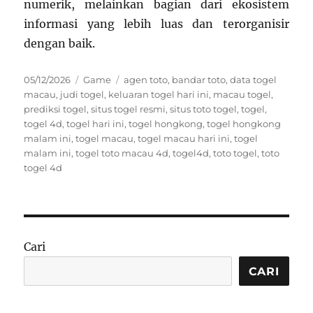
numerik, melainkan bagian dari ekosistem
informasi yang lebih luas dan terorganisir
dengan baik.
Posted
Categories
Tags
05/12/2026
Game
agen toto
,
bandar toto
,
data togel
on
macau
,
judi togel
,
keluaran togel hari ini
,
macau togel
,
prediksi togel
,
situs togel resmi
,
situs toto togel
,
togel
,
togel 4d
,
togel hari ini
,
togel hongkong
,
togel hongkong
malam ini
,
togel macau
,
togel macau hari ini
,
togel
malam ini
,
togel toto macau 4d
,
togel4d
,
toto togel
,
toto
togel 4d
Cari
CARI