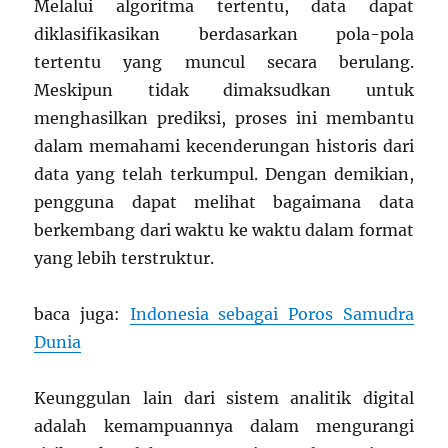
Melalui algoritma tertentu, data dapat
diklasifikasikan berdasarkan pola-pola
tertentu yang muncul secara berulang.
Meskipun tidak dimaksudkan untuk
menghasilkan prediksi, proses ini membantu
dalam memahami kecenderungan historis dari
data yang telah terkumpul. Dengan demikian,
pengguna dapat melihat bagaimana data
berkembang dari waktu ke waktu dalam format
yang lebih terstruktur.
baca juga:
Indonesia sebagai Poros Samudra
Dunia
Keunggulan lain dari sistem analitik digital
adalah kemampuannya dalam mengurangi