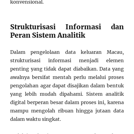
konvensional.
Strukturisasi Informasi dan
Peran Sistem Analitik
Dalam pengelolaan data keluaran Macau,
strukturisasi informasi menjadi elemen
penting yang tidak dapat diabaikan. Data yang
awalnya bersifat mentah perlu melalui proses
pengolahan agar dapat disajikan dalam bentuk
yang lebih mudah dipahami. Sistem analitik
digital berperan besar dalam proses ini, karena
mampu mengolah ribuan hingga jutaan data
dalam waktu singkat.