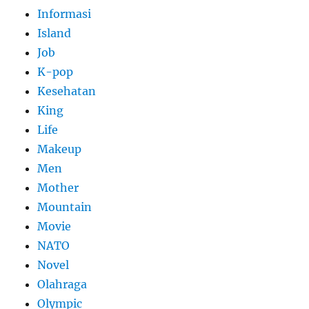
Informasi
Island
Job
K-pop
Kesehatan
King
Life
Makeup
Men
Mother
Mountain
Movie
NATO
Novel
Olahraga
Olympic