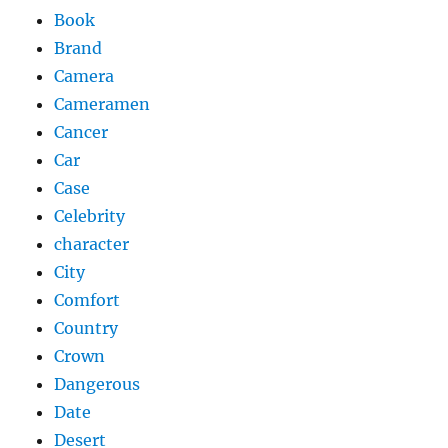
Book
Brand
Camera
Cameramen
Cancer
Car
Case
Celebrity
character
City
Comfort
Country
Crown
Dangerous
Date
Desert