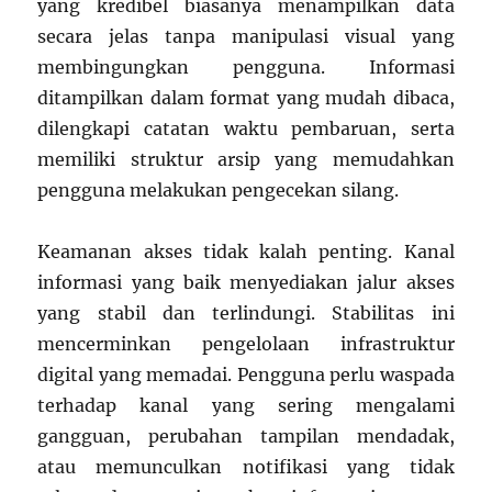
yang kredibel biasanya menampilkan data
secara jelas tanpa manipulasi visual yang
membingungkan pengguna. Informasi
ditampilkan dalam format yang mudah dibaca,
dilengkapi catatan waktu pembaruan, serta
memiliki struktur arsip yang memudahkan
pengguna melakukan pengecekan silang.
Keamanan akses tidak kalah penting. Kanal
informasi yang baik menyediakan jalur akses
yang stabil dan terlindungi. Stabilitas ini
mencerminkan pengelolaan infrastruktur
digital yang memadai. Pengguna perlu waspada
terhadap kanal yang sering mengalami
gangguan, perubahan tampilan mendadak,
atau memunculkan notifikasi yang tidak