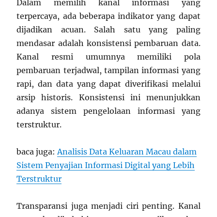
Dalam memilih kanal informasi yang
terpercaya, ada beberapa indikator yang dapat
dijadikan acuan. Salah satu yang paling
mendasar adalah konsistensi pembaruan data.
Kanal resmi umumnya memiliki pola
pembaruan terjadwal, tampilan informasi yang
rapi, dan data yang dapat diverifikasi melalui
arsip historis. Konsistensi ini menunjukkan
adanya sistem pengelolaan informasi yang
terstruktur.
baca juga:
Analisis Data Keluaran Macau dalam
Sistem Penyajian Informasi Digital yang Lebih
Terstruktur
Transparansi juga menjadi ciri penting. Kanal