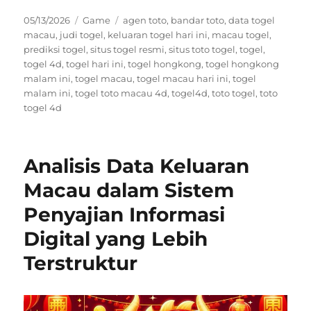
Posted
Categories
Tags
05/13/2026
Game
agen toto
,
bandar toto
,
data togel
on
macau
,
judi togel
,
keluaran togel hari ini
,
macau togel
,
prediksi togel
,
situs togel resmi
,
situs toto togel
,
togel
,
togel 4d
,
togel hari ini
,
togel hongkong
,
togel hongkong
malam ini
,
togel macau
,
togel macau hari ini
,
togel
malam ini
,
togel toto macau 4d
,
togel4d
,
toto togel
,
toto
togel 4d
Analisis Data Keluaran
Macau dalam Sistem
Penyajian Informasi
Digital yang Lebih
Terstruktur