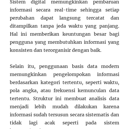
Sistem digital memungkinkan pembaruan
informasi secara real-time sehingga setiap
perubahan dapat langsung tercatat dan
ditampilkan tanpa jeda waktu yang panjang.
Hal ini memberikan keuntungan besar bagi
pengguna yang membutuhkan informasi yang
konsisten dan terorganisir dengan baik.
Selain itu, penggunaan basis data modern
memungkinkan pengelompokan informasi
berdasarkan kategori tertentu, seperti waktu,
pola angka, atau frekuensi kemunculan data
tertentu. Struktur ini membuat analisis data
menjadi lebih mudah dilakukan karena
informasi sudah tersusun secara sistematis dan
tidak lagi acak seperti pada sistem