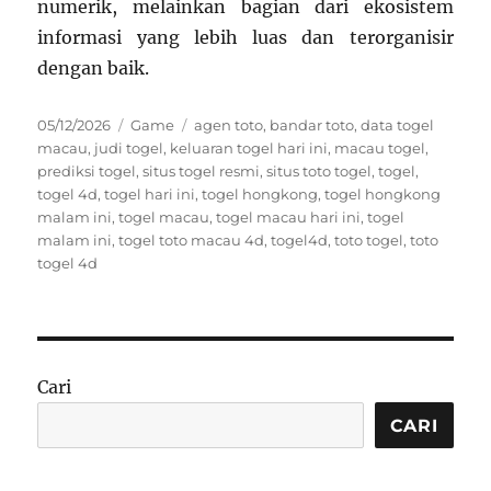
numerik, melainkan bagian dari ekosistem
informasi yang lebih luas dan terorganisir
dengan baik.
Posted
Categories
Tags
05/12/2026
Game
agen toto
,
bandar toto
,
data togel
on
macau
,
judi togel
,
keluaran togel hari ini
,
macau togel
,
prediksi togel
,
situs togel resmi
,
situs toto togel
,
togel
,
togel 4d
,
togel hari ini
,
togel hongkong
,
togel hongkong
malam ini
,
togel macau
,
togel macau hari ini
,
togel
malam ini
,
togel toto macau 4d
,
togel4d
,
toto togel
,
toto
togel 4d
Cari
CARI