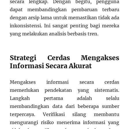
secara lengkap. Dengan begitu, pengguna
dapat membandingkan pembaruan terbaru
dengan arsip lama untuk memastikan tidak ada
inkonsistensi. Ini sangat penting bagi mereka
yang melakukan analisis berbasis tren.
Strategi Cerdas Mengakses
Informasi Secara Akurat
Mengakses informasi secara cerdas
memerlukan pendekatan yang sistematis.
Langkah pertama adalah selalu
membandingkan data dari beberapa sumber
terpercaya. Verifikasi silang membantu
mengurangi risiko menerima informasi yang