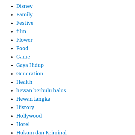
Disney
Family
Festive
film
Flower
Food
Game
Gaya Hidup
Generation
Health
hewan berbulu halus
Hewan langka
History
Hollywood
Hotel
Hukum dan Kriminal