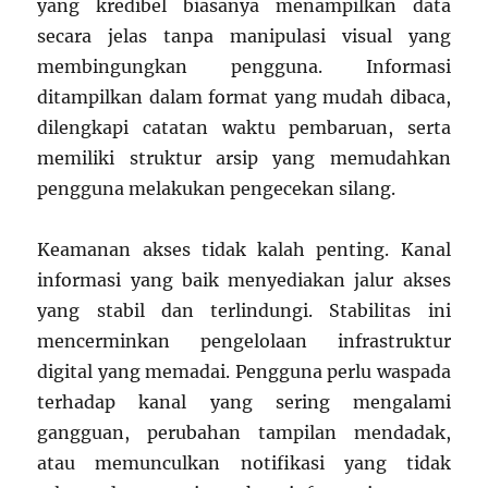
yang kredibel biasanya menampilkan data
secara jelas tanpa manipulasi visual yang
membingungkan pengguna. Informasi
ditampilkan dalam format yang mudah dibaca,
dilengkapi catatan waktu pembaruan, serta
memiliki struktur arsip yang memudahkan
pengguna melakukan pengecekan silang.
Keamanan akses tidak kalah penting. Kanal
informasi yang baik menyediakan jalur akses
yang stabil dan terlindungi. Stabilitas ini
mencerminkan pengelolaan infrastruktur
digital yang memadai. Pengguna perlu waspada
terhadap kanal yang sering mengalami
gangguan, perubahan tampilan mendadak,
atau memunculkan notifikasi yang tidak