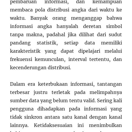
pembaruan informasi, dan kemampuan
membaca pola distribusi angka dari waktu ke
waktu. Banyak orang menganggap bahwa
informasi angka hanyalah deretan simbol
tanpa makna, padahal jika dilihat dari sudut
pandang statistik, setiap data memiliki
karakteristik yang dapat dipelajari melalui
frekuensi kemunculan, interval tertentu, dan
kecenderungan distribusi.
Dalam era keterbukaan informasi, tantangan
terbesar justru terletak pada melimpahnya
sumber data yang belum tentu valid. Sering kali
pengguna dihadapkan pada informasi yang
tidak sinkron antara satu kanal dengan kanal
lainnya. Ketidaksesuaian ini menimbulkan