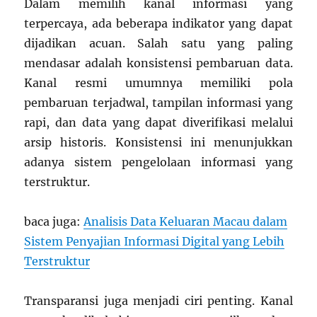
Dalam memilih kanal informasi yang
terpercaya, ada beberapa indikator yang dapat
dijadikan acuan. Salah satu yang paling
mendasar adalah konsistensi pembaruan data.
Kanal resmi umumnya memiliki pola
pembaruan terjadwal, tampilan informasi yang
rapi, dan data yang dapat diverifikasi melalui
arsip historis. Konsistensi ini menunjukkan
adanya sistem pengelolaan informasi yang
terstruktur.
baca juga:
Analisis Data Keluaran Macau dalam
Sistem Penyajian Informasi Digital yang Lebih
Terstruktur
Transparansi juga menjadi ciri penting. Kanal