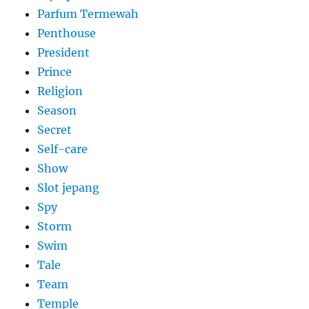
Parfum Termewah
Penthouse
President
Prince
Religion
Season
Secret
Self-care
Show
Slot jepang
Spy
Storm
Swim
Tale
Team
Temple